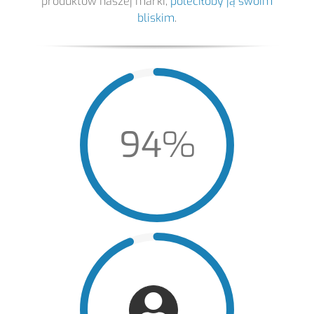
produktów naszej marki,
poleciłoby ją swoim
bliskim
.
94%