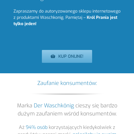
Zapraszamy do autoryzowanego sklepu internetowego
z produktami Waschkonig. Pamiętaj –
Król Prania jest
tylko jeden!
KUP ONLINE!
Zaufanie konsumentów:
Marka
Der Waschkönig
cieszy się bardzo
dużym zaufaniem wśród konsumentów.
Aż
94% osób
korzystających kiedykolwiek z