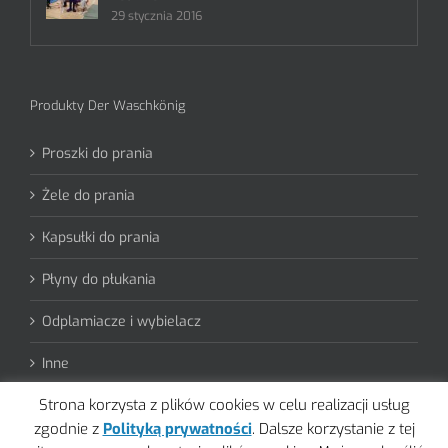
29 stycznia 2016
Produkty Der Waschkönig
Proszki do prania
Żele do prania
Kapsułki do prania
Płyny do płukania
Odplamiacze i wybielacz
Inne
Strona korzysta z plików cookies w celu realizacji usług
zgodnie z
Polityką prywatności
. Dalsze korzystanie z tej