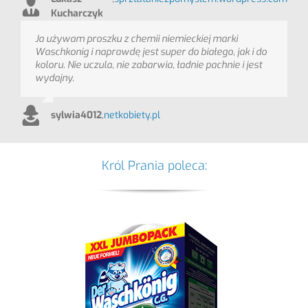
Kucharczyk
Ja używam proszku z chemii niemieckiej marki
Waschkonig i naprawdę jest super do białego, jak i do
koloru. Nie uczula, nie zabarwia, ładnie pachnie i jest
wydajny.
sylwia4012
,
netkobiety.pl
Król Prania poleca: