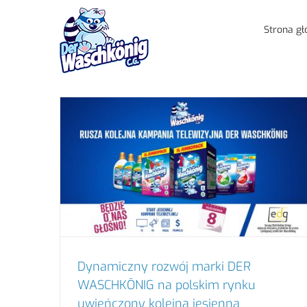
Przejdź
do
Strona g
zawartości
Dynamiczny rozwój marki DER
WASCHKŌNIG na polskim rynku
uwieńczony kolejną jesienną