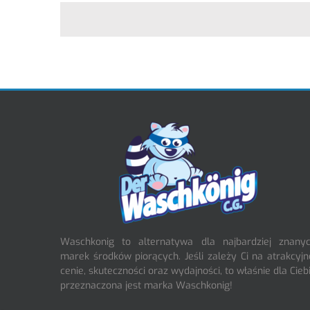
Waschkonig to alternatywa dla najbardziej znany
marek środków piorących. Jeśli zależy Ci na atrakcyjn
cenie, skuteczności oraz wydajności, to właśnie dla Cieb
przeznaczona jest marka Waschkonig!