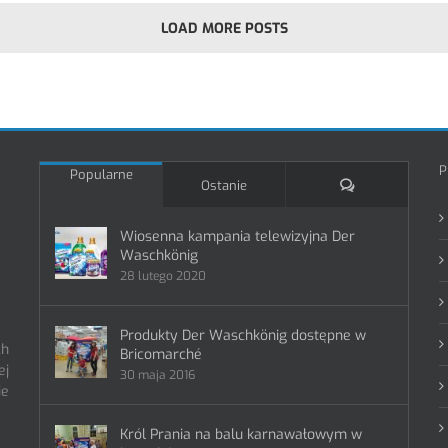
LOAD MORE POSTS
P
Popularne
Komentarze
Ostanie
Wiosenna kampania telewizyjna Der
Waschkönig
28 lutego 2020
Produkty Der Waschkönig dostępne w
ch
Bricomarché
ej
30 maja 2016
ie
Król Prania na balu karnawałowym w