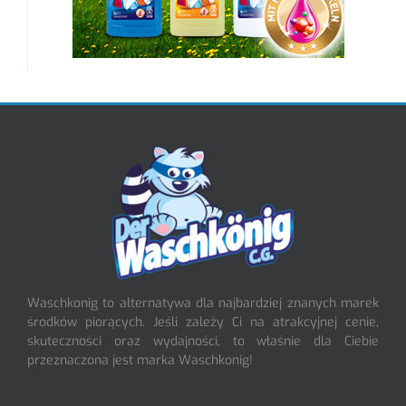
Waschkonig to alternatywa dla najbardziej znanych marek
środków piorących. Jeśli zależy Ci na atrakcyjnej cenie,
skuteczności oraz wydajności, to właśnie dla Ciebie
przeznaczona jest marka Waschkonig!