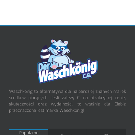
Waschkonig to alternatywa dla najbardziej znanych marek
środków piorących. Jeśli zależy Ci na atrakcyjnej cenie,
skuteczności oraz wydajności, to właśnie dla Ciebie
przeznaczona jest marka Waschkonig!
Popularne