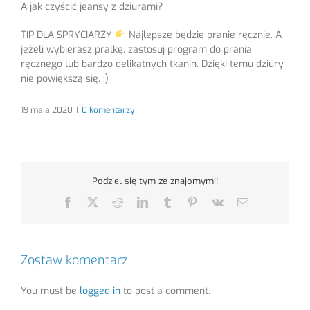
A jak czyścić jeansy z dziurami?
TIP DLA SPRYCIARZY
Najlepsze będzie pranie ręcznie. A
jeżeli wybierasz pralkę, zastosuj program do prania
ręcznego lub bardzo delikatnych tkanin. Dzięki temu dziury
nie powiększą się. ;)
19 maja 2020
|
0 komentarzy
Podziel się tym ze znajomymi!
Facebook
X
Reddit
LinkedIn
Tumblr
Pinterest
Vk
Email
Zostaw komentarz
You must be
logged in
to post a comment.